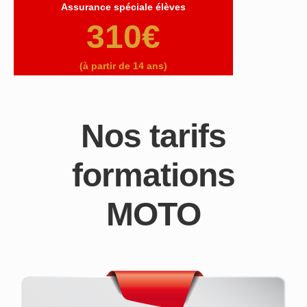
Assurance spéciale élèves
310€
(à partir de 14 ans)
Nos tarifs
formations
MOTO