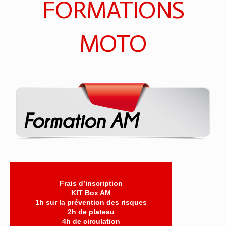
FORMATIONS
MOTO
Frais d’inscription
KIT Box AM
1h sur la prévention des risques
2h de plateau
4h de circulation