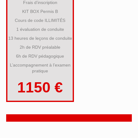
Frais d’inscription
KIT BOX Permis B
Cours de code ILLIMITÉS
1 évaluation de conduite
13 heures de leçons de conduite
2h de RDV préalable
6h de RDV pédagogique
L’accompagnement à l’examen
pratique
1150 €