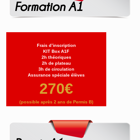
Frais d’inscription
KIT Box A1F
2h théoriques
2h de plateau
3h de circulation
Assurance spéciale élèves
270€
(possible après 2 ans de Permis B)